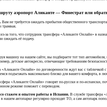
шруту аэропорт Аликанте — Финестрат или обрат
.
Вам не требуется ожидать прибытия общественного транспорта 
и трамвая.
из-за того, что сотрудник трансфера «Аликанте Онлайн» в назна
 ожидать её подачу.
уя машину на нашем сайте, вы подбираете тот тип автомобиля, 
ример, детское автокресло, отвечающие требованиям безопасност
 «Аликанте Онлайн» по договоренности ждут вас с табличкой с
аемся подъезжать максимально близко для вашего комфорта, в лю
фера «Аликанте Онлайн» говорят по-русски и по-испански, поч
фонном режиме поможет с переводом.
 со стажем и опытом работы в Испании.
В службе трансфера «
 в нашем автопарке регулярно проходят ТО, а сам автопарк по