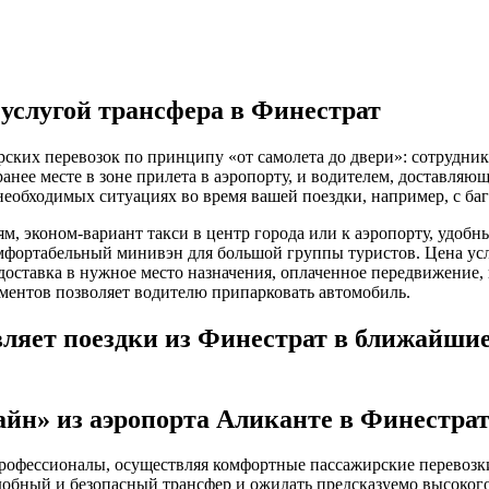
услугой трансфера в Финестрат
ирских перевозок по принципу «от самолета до двери»: сотрудн
анее месте в зоне прилета в аэропорту, и водителем, доставляю
необходимых ситуациях во время вашей поездки, например, с баг
, эконом-вариант такси в центр города или к аэропорту, удобн
ортабельный минивэн для большой группы туристов. Цена услуг
доставка в нужное место назначения, оплаченное передвижение, 
аментов позволяет водителю припарковать автомобиль.
яет поездки из Финестрат в ближайшие
йн» из аэропорта Аликанте в Финестра
фессионалы, осуществляя комфортные пассажирские перевозки 
добный и безопасный трансфер и ожидать предсказуемо высокого