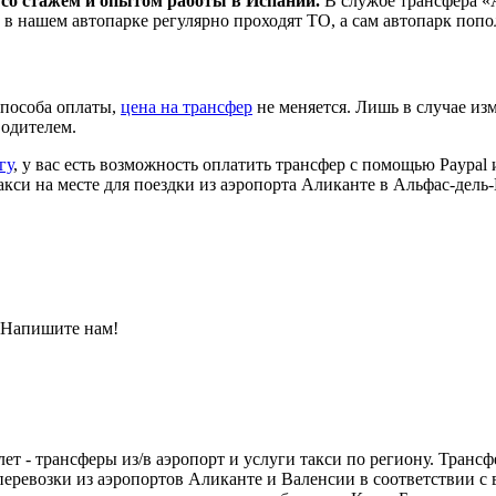
 со стажем и опытом работы в Испании.
В службе трансфера «
 в нашем автопарке регулярно проходят ТО, а сам автопарк по
пособа оплаты,
цена на трансфер
не меняется. Лишь в случае из
водителем.
гу
, у вас есть возможность оплатить трансфер с помощью Paypal 
акси на месте для поездки из аэропорта Аликанте в Альфас-дель
 Напишите нам!
лет - трансферы из/в аэропорт и услуги такси по региону. Тра
ревозки из аэропортов Аликанте и Валенсии в соответствии с 