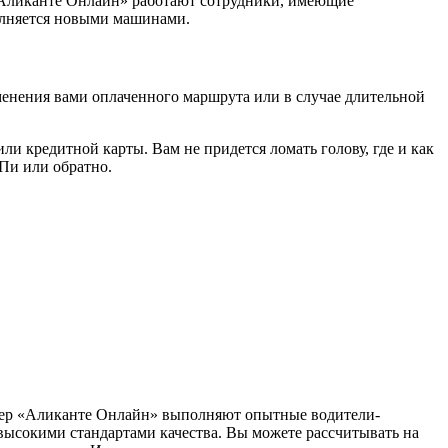
Аликанте Онлайн» работают сотрудники, имеющие
полняется новыми машинами.
менения вами оплаченного маршрута или в случае длительной
или кредитной карты. Вам не придется ломать голову, где и как
-Пи или обратно.
нсфер «Аликанте Онлайн» выполняют опытные водители-
высокими стандартами качества. Вы можете рассчитывать на