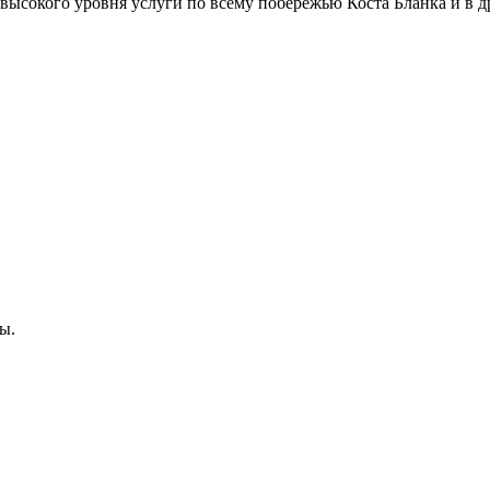
высокого уровня услуги по всему побережью Коста Бланка и в д
ы.