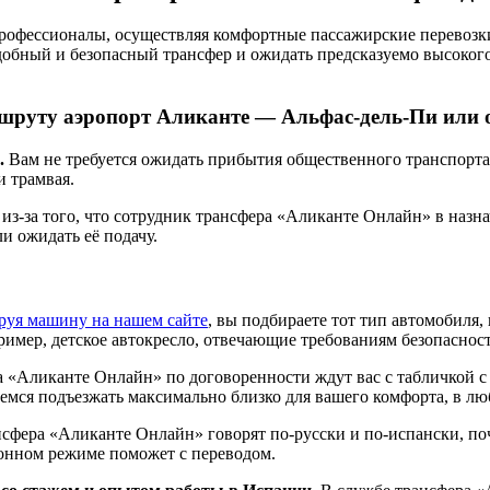
фессионалы, осуществляя комфортные пассажирские перевозки 
добный и безопасный трансфер и ожидать предсказуемо высокого
шруту аэропорт Аликанте — Альфас-дель-Пи или 
.
Вам не требуется ожидать прибытия общественного транспорта 
и трамвая.
из-за того, что сотрудник трансфера «Аликанте Онлайн» в назна
 ожидать её подачу.
руя машину на нашем сайте
, вы подбираете тот тип автомобиля,
ример, детское автокресло, отвечающие требованиям безопасност
 «Аликанте Онлайн» по договоренности ждут вас с табличкой с
аемся подъезжать максимально близко для вашего комфорта, в лю
фера «Аликанте Онлайн» говорят по-русски и по-испански, поч
фонном режиме поможет с переводом.