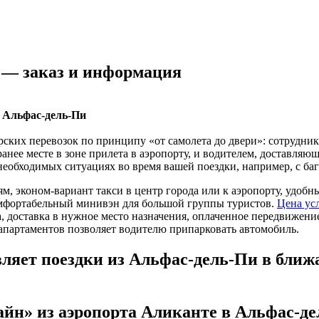
 — заказ и информация
в Альфас-дель-Пи
ирских перевозок по принципу «от самолета до двери»: сотрудн
анее месте в зоне прилета в аэропорту, и водителем, доставляю
необходимых ситуациях во время вашей поездки, например, с баг
м, эконом-вариант такси в центр города или к аэропорту, удобн
мфортабельный минивэн для большой группы туристов.
Цена ус
, доставка в нужное место назначения, оплаченное передвижение
 апартаментов позволяет водителю припарковать автомобиль.
яет поездки из Альфас-дель-Пи в ближ
йн» из аэропорта Аликанте в Альфас-д